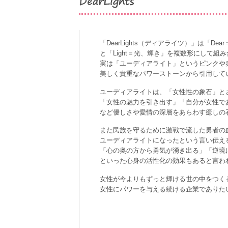
「DearLights（ディアライツ）」は「D
と「Light＝光、輝き」を複数形にして組
実は「ユーディアライト」というピンクや
美しく貴重なパワーストーンから引用して
ユーディアライトは、「女性性の象石」と
「女性の魅力を引き出す」「自分が女性で
など優しさや愛情の深層をあらわす癒しの
また民族を守るために激戦で流した勇者の
ユーディアライトになったという言い伝え
「心の奥の方から勇気が湧き出る」「逆境
といった心身の活性化の効果もあると言わ
女性が今よりもずっと輝ける世の中をつく
女性にパワーを与える続ける企業でありた