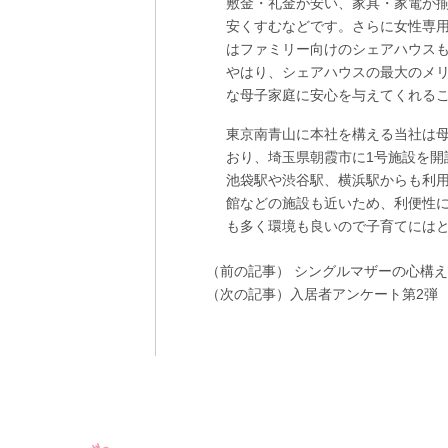
敷金・礼金が安い、家具・家電が
安くすむなどです。さらに女性専
はファミリー向けのシェアハウス
やはり、シェアハウスの最大のメ
な母子家庭に安心を与えてくれる
東京南青山に本社を構える当社は
おり、
埼玉県朝霞市に1号施設
を開
池袋駅や渋谷駅、横浜駅からも利
館などの施設も近いため、利便性
も多く環境も良いので子育てには
（前の記事）
シングルマザーの心構え
（次の記事）
入居者アンケート第2弾