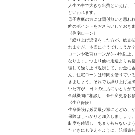
人生の中で大きな出費といえば、
といわれます。
母子家庭の方には関係無いと思わ
約のポイントをおさらいしておき
《住宅ローン》
「繰り上げ返済をした方が、総支
れますが、本当にそうでしょうか？
ローンや教育ローンが3～4%以上
なります。つまり他の用途よりも
理して繰り上げ返済して、お金に
ん。住宅ローンは時間を借りてい
きましょう。それでも繰り上げ返
いた方が、日々の生活にゆとりが
金融機関に相談し、条件変更をお
《生命保険》
生命保険は必要最少額にとどめ、
保険はしっかりと加入しましょう
制度を確認し、あまり被らないよ
たときにも使えるように、賠償責